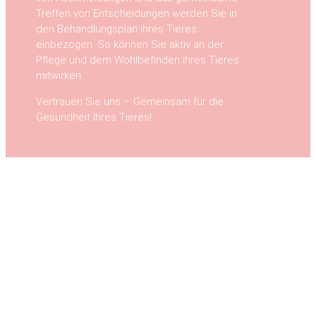
Treffen von Entscheidungen werden Sie in
den Behandlungsplan ihres Tieres
einbezogen. So können Sie aktiv an der
Pflege und dem Wohlbefinden ihres Tieres
mitwirken.
Vertrauen Sie uns – Gemeinsam für die
Gesundheit Ihres Tieres!